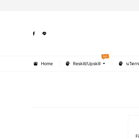
hot
Home
Reskill/Upskill
นวัตก
F