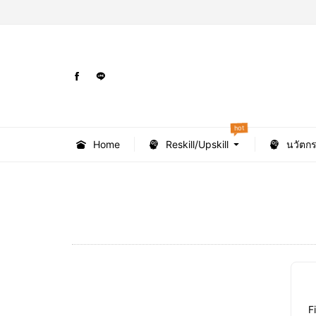
hot
Home
Reskill/Upskill
นวัตก
F