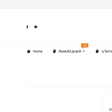
hot
Home
Reskill/Upskill
นวัตก
F