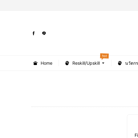
hot
Home
Reskill/Upskill
นวัตก
F