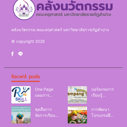
คลังนวัตกรรม คณะครุศาสตร์ มหาวิทยาลัยราชภัฏลำปาง
© copyright 2026
Recent posts
One Page
บอร์ดเกมการ
แผนการ
เรียนรู้
จัดการเรียนรู้
Lampang
Reskill
Smart City
ชุดสื่อการ
การพัฒนา
Upskill
จัดการเรียนรู้
โปรแกรมฝึก
Newskill |
และกิจกรรม
อบรมเพื่อส่งเส
FOE. LPRU.