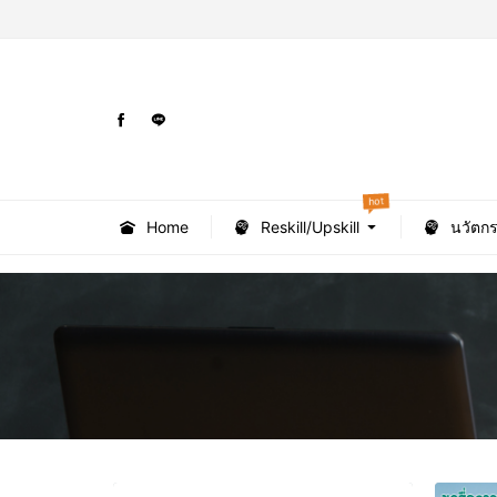
hot
Home
Reskill/Upskill
นวัตก