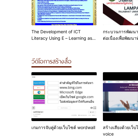
The Development of ICT
กระบวนการพัฒนา
Literacy Using E – Learning as a
ต่อเนื่องเพื่อพัฒนา
Tool : ASEAN Cyber University
ศตวรรษที่ 21 ของน
Certificate Course as a Case
จังหวัดลำปาง
Study
วีดิโอการสร้างสื่อ
เกมการจับคู่ด้วยเว็บไซต์ wordwall
สร้างเสียงด้วยเว็บ
voice