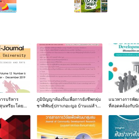
ลำปาง (เมือง
โมเดล)
ารบริหาร
ภูมิปัญญาท้องถิ่นเพื่อการยังชีพกลุ่ม
แนวทางการพัฒน
งสุนทรียะโดย
ชาติพันธุ์ปกาเกอะญอ บ้านแม่ส้าน
ที่สอดคล้องกับนั
้สูงอายุเทศบาล
อำเภอแม่เมาะ จังหวัดลำปาง
ชาติพันธุ์ ปกา
ม่ทะ จังหวัด
บ้านโป่งน้ำร้อ
อำเภอเสริมงาม 