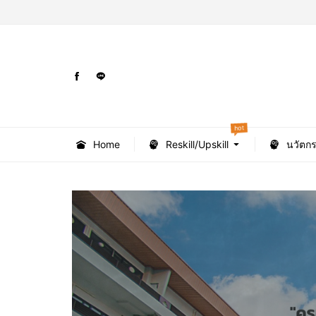
hot
Home
Reskill/Upskill
นวัตก