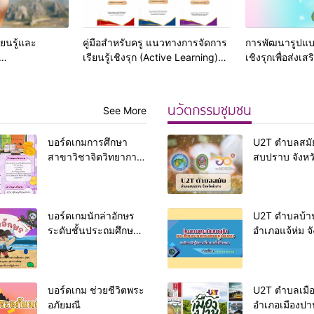
ียนรู้และ
คู่มือสำหรับครู แนวทางการจัดการ
การพัฒนารูปแบบ
เรียนรู้เชิงรุก (Active Learning)
เชิงรุกเพื่อส่ง
(Physical
ร่วมกับการใช้แบบฝึกการอ่านแบบ
ทางการศึกษาระ
กระตือรือร้น(Active Reading)
ตามแนวทางการประเมินของ
นวัตกรรมชุมชน
See More
PISAเพื่อพัฒนาความสามารถการรู้
เรื่องการอ่าน (Reading Literacy)
บอร์ดเกมการศึกษา
U2T ตำบลสมั
สาขาวิชาจิตวิทยาการ
สบปราบ จังห
ศึกษาและการแนะแนว
บอร์ดเกมนักล่าอักษร
U2T ตำบลบ้านสา
ระดับชั้นประถมศึกษาปี
อำเภอแจ้ห่ม จั
ที่ 1
ลำปาง
บอร์ดเกม ช่วยชีวิตพระ
U2T ตำบลเมื
อภัยมณี
อำเภอเมืองปาน