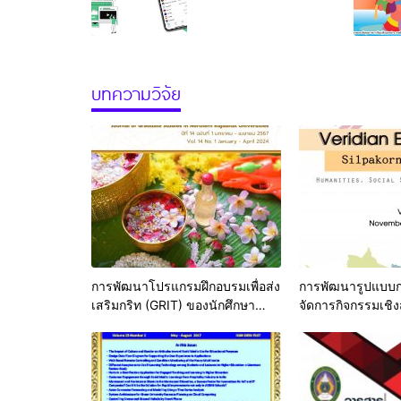
บทความวิจัย
การพัฒนาโปรแกรมฝึกอบรมเพื่อส่ง
การพัฒนารูปแบบก
เสริมกริท (GRIT) ของนักศึกษา
จัดการกิจกรรมเชิ
มหาวิทยาลัยราชภัฏลำปาง
การมีส่วนสำหรับผู
ตำบลน้ำโจ้ อำเภอแ
ลำปาง