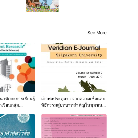
ปาน
ลำปาง
See More
าทักษะการเรียนรู้
เจ้าพ่อประตูผา : จากความเชื่อและ
กเรียนกลุ่ม
พิธีกรรมสู่บทบาทสำคัญในชุมชน
เกอะญอ โรงเรียน
ลำปาง
น ตำบลเสริมกลาง
จังหวัดลำปาง