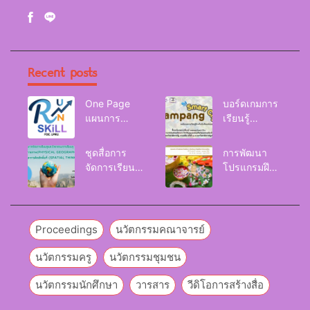
Recent posts
One Page
บอร์ดเกมการ
แผนการ
เรียนรู้
จัดการเรียนรู้
Lampang
Reskill
Smart City
ชุดสื่อการ
การพัฒนา
Upskill
จัดการเรียนรู้
โปรแกรมฝึก
Newskill |
และกิจกรรม
อบรมเพื่อส่งเส
FOE. LPRU.
การเรียนรู้
ริมกริท
ภูมิศาสตร์กายภาพ
(GRIT) ของ
(Physical
นักศึกษา
Proceedings
นวัตกรรมคณาจารย์
Geography)
มหาวิทยาลัย
ราชภัฏลำปาง
นวัตกรรมครู
นวัตกรรมชุมชน
นวัตกรรมนักศึกษา
วารสาร
วีดิโอการสร้างสื่อ