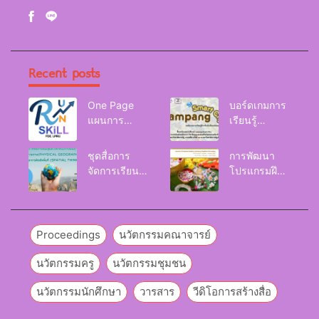
Recent posts
One Page
บอร์ดเกมการ
แผนการ
เรียนรู้
จัดการเรียนรู้
Lampang
Reskill
Smart City
ชุดสื่อการ
การพัฒนา
Upskill
จัดการเรียนรู้
โปรแกรมฝึก
Newskill |
และกิจกรรม
อบรมเพื่อส่งเส
FOE. LPRU.
การเรียนรู้
ริมกริท
ภูมิศาสตร์กายภาพ
(GRIT) ของ
(Physical
นักศึกษา
Proceedings
นวัตกรรมคณาจารย์
Geography)
มหาวิทยาลัย
ราชภัฏลำปาง
นวัตกรรมครู
นวัตกรรมชุมชน
นวัตกรรมนักศึกษา
วารสาร
วีดิโอการสร้างสื่อ