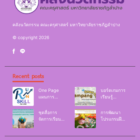
คลังนวัตกรรม คณะครุศาสตร์ มหาวิทยาลัยราชภัฏลำปาง
© copyright 2026
Recent posts
One Page
บอร์ดเกมการ
แผนการ
เรียนรู้
จัดการเรียนรู้
Lampang
Reskill
Smart City
ชุดสื่อการ
การพัฒนา
Upskill
จัดการเรียนรู้
โปรแกรมฝึก
Newskill |
และกิจกรรม
อบรมเพื่อส่งเส
FOE. LPRU.
การเรียนรู้
ริมกริท
ภูมิศาสตร์กายภาพ
(GRIT) ของ