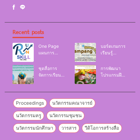
Recent posts
One Page
บอร์ดเกมการ
แผนการ
เรียนรู้
จัดการเรียนรู้
Lampang
Reskill
Smart City
ชุดสื่อการ
การพัฒนา
Upskill
จัดการเรียนรู้
โปรแกรมฝึก
Newskill |
และกิจกรรม
อบรมเพื่อส่งเส
FOE. LPRU.
การเรียนรู้
ริมกริท
ภูมิศาสตร์กายภาพ
(GRIT) ของ
(Physical
นักศึกษา
Proceedings
นวัตกรรมคณาจารย์
Geography)
มหาวิทยาลัย
ราชภัฏลำปาง
นวัตกรรมครู
นวัตกรรมชุมชน
นวัตกรรมนักศึกษา
วารสาร
วีดิโอการสร้างสื่อ