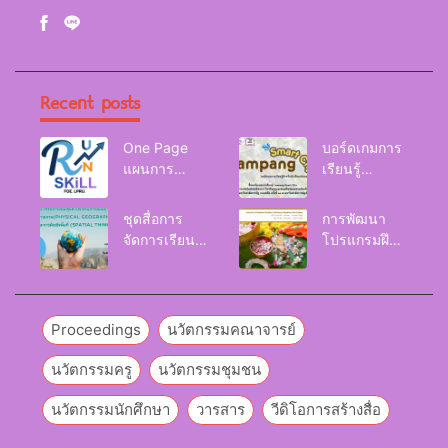
Recent posts
One Page
บอร์ดเกมการ
แผนการ
เรียนรู้
จัดการเรียนรู้
Lampang
Reskill
Smart City
ชุดสื่อการ
การพัฒนา
Upskill
จัดการเรียนรู้
โปรแกรมฝึก
Newskill |
และกิจกรรม
อบรมเพื่อส่งเส
FOE. LPRU.
การเรียนรู้
ริมกริท
ภูมิศาสตร์กายภาพ
(GRIT) ของ
(Physical
นักศึกษา
Proceedings
นวัตกรรมคณาจารย์
Geography)
มหาวิทยาลัย
ราชภัฏลำปาง
นวัตกรรมครู
นวัตกรรมชุมชน
นวัตกรรมนักศึกษา
วารสาร
วีดิโอการสร้างสื่อ