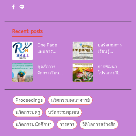
Recent posts
One Page
บอร์ดเกมการ
แผนการ
เรียนรู้
จัดการเรียนรู้
Lampang
Reskill
Smart City
ชุดสื่อการ
การพัฒนา
Upskill
จัดการเรียนรู้
โปรแกรมฝึก
Newskill |
และกิจกรรม
อบรมเพื่อส่งเส
FOE. LPRU.
การเรียนรู้
ริมกริท
ภูมิศาสตร์กายภาพ
(GRIT) ของ
(Physical
นักศึกษา
Proceedings
นวัตกรรมคณาจารย์
Geography)
มหาวิทยาลัย
ราชภัฏลำปาง
นวัตกรรมครู
นวัตกรรมชุมชน
นวัตกรรมนักศึกษา
วารสาร
วีดิโอการสร้างสื่อ