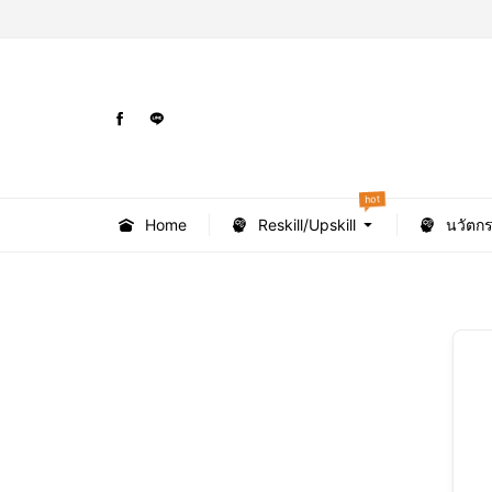
hot
Home
Reskill/Upskill
นวัตก