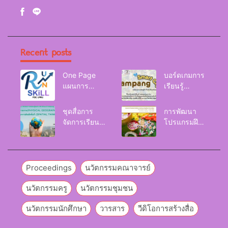
Recent posts
One Page
บอร์ดเกมการ
แผนการ
เรียนรู้
จัดการเรียนรู้
Lampang
Reskill
Smart City
ชุดสื่อการ
การพัฒนา
Upskill
จัดการเรียนรู้
โปรแกรมฝึก
Newskill |
และกิจกรรม
อบรมเพื่อส่งเส
FOE. LPRU.
การเรียนรู้
ริมกริท
ภูมิศาสตร์กายภาพ
(GRIT) ของ
(Physical
นักศึกษา
Proceedings
นวัตกรรมคณาจารย์
Geography)
มหาวิทยาลัย
ราชภัฏลำปาง
นวัตกรรมครู
นวัตกรรมชุมชน
นวัตกรรมนักศึกษา
วารสาร
วีดิโอการสร้างสื่อ