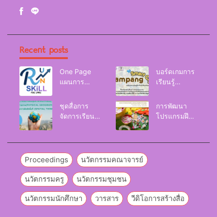
Recent posts
One Page
บอร์ดเกมการ
แผนการ
เรียนรู้
จัดการเรียนรู้
Lampang
Reskill
Smart City
ชุดสื่อการ
การพัฒนา
Upskill
จัดการเรียนรู้
โปรแกรมฝึก
Newskill |
และกิจกรรม
อบรมเพื่อส่งเส
FOE. LPRU.
การเรียนรู้
ริมกริท
ภูมิศาสตร์กายภาพ
(GRIT) ของ
(Physical
นักศึกษา
Proceedings
นวัตกรรมคณาจารย์
Geography)
มหาวิทยาลัย
ราชภัฏลำปาง
นวัตกรรมครู
นวัตกรรมชุมชน
นวัตกรรมนักศึกษา
วารสาร
วีดิโอการสร้างสื่อ