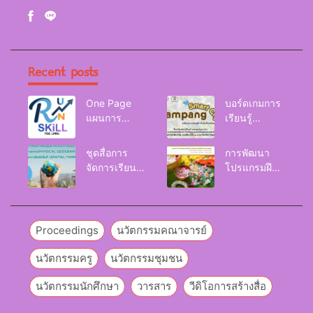
Recent posts
One Page
บอร์ดเกมการ
แผนการ
เรียนรู้
จัดการเรียนรู้
Lampang
Reskill
Smart City
ชุดสื่อการ
การพัฒนา
Upskill
จัดการเรียนรู้
โปรแกรมฝึก
Newskill |
และกิจกรรม
อบรมเพื่อส่งเส
FOE. LPRU.
การเรียนรู้
ริมกริท
ภูมิศาสตร์กายภาพ
(GRIT) ของ
(Physical
นักศึกษา
Proceedings
นวัตกรรมคณาจารย์
Geography)
มหาวิทยาลัย
ราชภัฏลำปาง
นวัตกรรมครู
นวัตกรรมชุมชน
นวัตกรรมนักศึกษา
วารสาร
วีดิโอการสร้างสื่อ