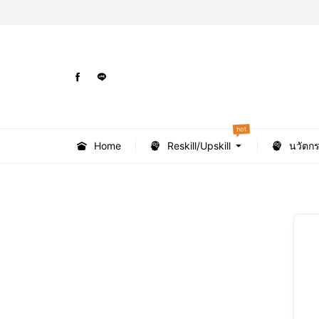
hot
Home
Reskill/Upskill
นวัตก