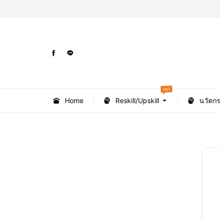
hot
Home
Reskill/Upskill
นวัตก