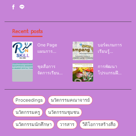
Recent posts
One Page
บอร์ดเกมการ
แผนการ
เรียนรู้
จัดการเรียนรู้
Lampang
Reskill
Smart City
ชุดสื่อการ
การพัฒนา
Upskill
จัดการเรียนรู้
โปรแกรมฝึก
Newskill |
และกิจกรรม
อบรมเพื่อส่งเส
FOE. LPRU.
การเรียนรู้
ริมกริท
ภูมิศาสตร์กายภาพ
(GRIT) ของ
(Physical
นักศึกษา
Proceedings
นวัตกรรมคณาจารย์
Geography)
มหาวิทยาลัย
ราชภัฏลำปาง
นวัตกรรมครู
นวัตกรรมชุมชน
นวัตกรรมนักศึกษา
วารสาร
วีดิโอการสร้างสื่อ