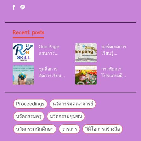
Recent posts
One Page
บอร์ดเกมการ
แผนการ
เรียนรู้
จัดการเรียนรู้
Lampang
Reskill
Smart City
ชุดสื่อการ
การพัฒนา
Upskill
จัดการเรียนรู้
โปรแกรมฝึก
Newskill |
และกิจกรรม
อบรมเพื่อส่งเส
FOE. LPRU.
การเรียนรู้
ริมกริท
ภูมิศาสตร์กายภาพ
(GRIT) ของ
(Physical
นักศึกษา
Proceedings
นวัตกรรมคณาจารย์
Geography)
มหาวิทยาลัย
ราชภัฏลำปาง
นวัตกรรมครู
นวัตกรรมชุมชน
นวัตกรรมนักศึกษา
วารสาร
วีดิโอการสร้างสื่อ