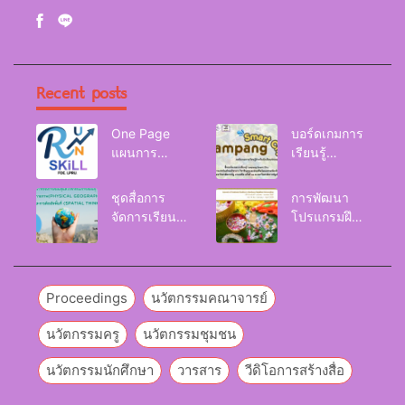
Recent posts
One Page
บอร์ดเกมการ
แผนการ
เรียนรู้
จัดการเรียนรู้
Lampang
Reskill
Smart City
ชุดสื่อการ
การพัฒนา
Upskill
จัดการเรียนรู้
โปรแกรมฝึก
Newskill |
และกิจกรรม
อบรมเพื่อส่งเส
FOE. LPRU.
การเรียนรู้
ริมกริท
ภูมิศาสตร์กายภาพ
(GRIT) ของ
(Physical
นักศึกษา
Proceedings
นวัตกรรมคณาจารย์
Geography)
มหาวิทยาลัย
ราชภัฏลำปาง
นวัตกรรมครู
นวัตกรรมชุมชน
นวัตกรรมนักศึกษา
วารสาร
วีดิโอการสร้างสื่อ