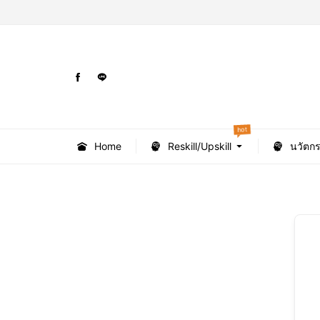
hot
Home
Reskill/Upskill
นวัตก