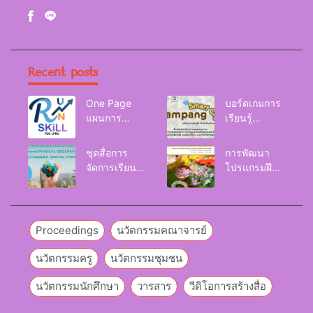
Recent posts
One Page
บอร์ดเกมการ
แผนการ
เรียนรู้
จัดการเรียนรู้
Lampang
Reskill
Smart City
ชุดสื่อการ
การพัฒนา
Upskill
จัดการเรียนรู้
โปรแกรมฝึก
Newskill |
และกิจกรรม
อบรมเพื่อส่งเส
FOE. LPRU.
การเรียนรู้
ริมกริท
ภูมิศาสตร์กายภาพ
(GRIT) ของ
(Physical
นักศึกษา
Proceedings
นวัตกรรมคณาจารย์
Geography)
มหาวิทยาลัย
ราชภัฏลำปาง
นวัตกรรมครู
นวัตกรรมชุมชน
นวัตกรรมนักศึกษา
วารสาร
วีดิโอการสร้างสื่อ