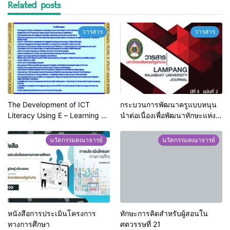
Related posts
วารสาร
วารสาร
The Development of ICT
กระบวนการพัฒนาครูแบบหนุน
Literacy Using E – Learning as
นำต่อเนื่องเพื่อพัฒนาทักษะแห่ง
a Tool : ASEAN Cyber
ศตวรรษที่ 21 ของนักเรียนใน
University Certificate Course
จังหวัดลำปาง
นวัตกรรมคณาจารย์
นวัตกรรมคณาจารย์
as a Case Study
หนังสือการประเมินโครงการ
ทักษะการคิดสําหรับผู้สอนใน
ทางการศึกษา
ศตวรรษที่ 21