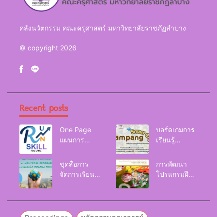
คลังนวัตกรรม คณะครุศาสตร์ มหาวิทยาลัยราชภัฏลำปาง
© copyright 2026
Recent posts
One Page
บอร์ดเกมการ
แผนการ
เรียนรู้
จัดการเรียนรู้
Lampang
Reskill
Smart City
ชุดสื่อการ
การพัฒนา
Upskill
จัดการเรียนรู้
โปรแกรมฝึก
Newskill |
และกิจกรรม
อบรมเพื่อส่งเส
FOE. LPRU.
การเรียนรู้
ริมกริท
ภูมิศาสตร์กายภาพ
(GRIT) ของ
(Physical
นักศึกษา