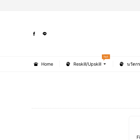
hot
Home
Reskill/Upskill
นวัตก
F