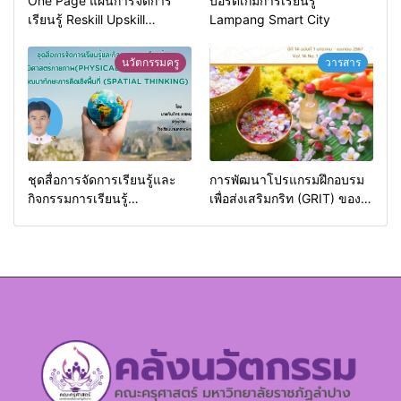
One Page แผนการจัดการ
บอร์ดเกมการเรียนรู้
เรียนรู้ Reskill Upskill
Lampang Smart City
Newskill | FOE. LPRU.
นวัตกรรมครู
วารสาร
ชุดสื่อการจัดการเรียนรู้และ
การพัฒนาโปรแกรมฝึกอบรม
กิจกรรมการเรียนรู้
เพื่อส่งเสริมกริท (GRIT) ของ
ภูมิศาสตร์กายภาพ (Physical
นักศึกษามหาวิทยาลัยราชภัฏ
Geography)
ลำปาง