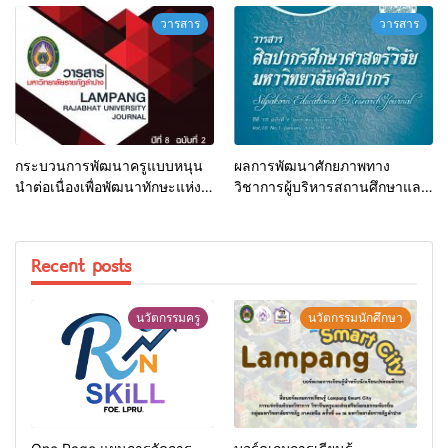
เทศบาลตำบลน้ำโจ้ อำเภอแม่ทะ
บ้านโป่งน้ำร้อน ตำบลเสริมกลาง
วารสาร
วารสาร
จังหวัดลำปาง
อำเภอเสริมงาม จังหวัดลำปาง
กระบวนการพัฒนาครูแบบหนุน
ผลการพัฒนาศักยภาพทาง
นำต่อเนื่องเพื่อพัฒนาทักษะแห่ง
วิชาการผู้บริหารสถานศึกษาและ
ศตวรรษที่ 21 ของนักเรียนใน
ครูสังกัดสำนักงานคณะกรรมการ
จังหวัดลำปาง
ศึกษาขั้นพื้นฐาน
Recent posts
นวัตกรรมครู
นวัตกรรมนักศึกษา