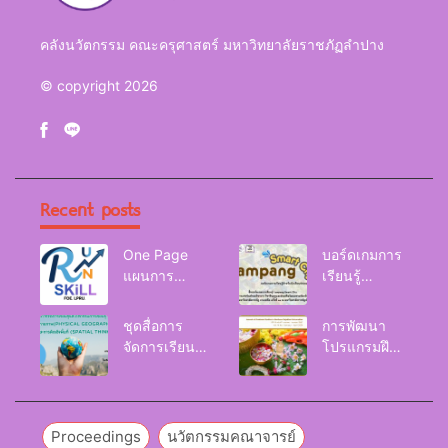
คลังนวัตกรรม คณะครุศาสตร์ มหาวิทยาลัยราชภัฏลำปาง
© copyright 2026
Recent posts
One Page
บอร์ดเกมการ
แผนการ
เรียนรู้
จัดการเรียนรู้
Lampang
Reskill
Smart City
ชุดสื่อการ
การพัฒนา
Upskill
จัดการเรียนรู้
โปรแกรมฝึก
Newskill |
และกิจกรรม
อบรมเพื่อส่งเส
FOE. LPRU.
การเรียนรู้
ริมกริท
ภูมิศาสตร์กายภาพ
(GRIT) ของ
(Physical
นักศึกษา
Proceedings
นวัตกรรมคณาจารย์