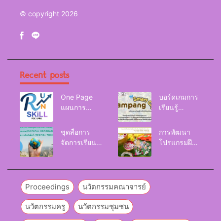
© copyright 2026
Recent posts
One Page
บอร์ดเกมการ
แผนการ
เรียนรู้
จัดการเรียนรู้
Lampang
Reskill
Smart City
ชุดสื่อการ
การพัฒนา
Upskill
จัดการเรียนรู้
โปรแกรมฝึก
Newskill |
และกิจกรรม
อบรมเพื่อส่งเส
FOE. LPRU.
การเรียนรู้
ริมกริท
ภูมิศาสตร์กายภาพ
(GRIT) ของ
(Physical
นักศึกษา
Proceedings
นวัตกรรมคณาจารย์
Geography)
มหาวิทยาลัย
ราชภัฏลำปาง
นวัตกรรมครู
นวัตกรรมชุมชน