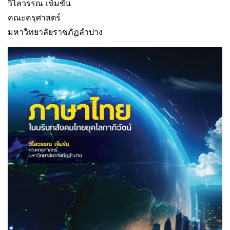
วิไลวรรณ เข้มขัน
คณะครุศาสตร์
มหาวิทยาลัยราชภัฏลําปาง