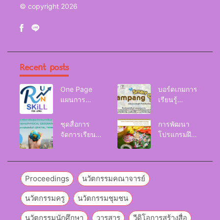
© copyright 2026
Recent posts
One Page
บอร์ดเกมการ
แผนการ
เรียนรู้
จัดการเรียนรู้
Lampang
Reskill
Smart City
ชุดสื่อการ
การพัฒนา
Upskill
จัดการเรียนรู้
โปรแกรมฝึก
Newskill |
และกิจกรรม
อบรมเพื่อส่งเส
FOE. LPRU.
การเรียนรู้
ริมกริท
ภูมิศาสตร์กายภาพ
(GRIT) ของ
(Physical
นักศึกษา
Proceedings
นวัตกรรมคณาจารย์
Geography)
มหาวิทยาลัย
ราชภัฏลำปาง
นวัตกรรมครู
นวัตกรรมชุมชน
นวัตกรรมนักศึกษา
วารสาร
วีดิโอการสร้างสื่อ