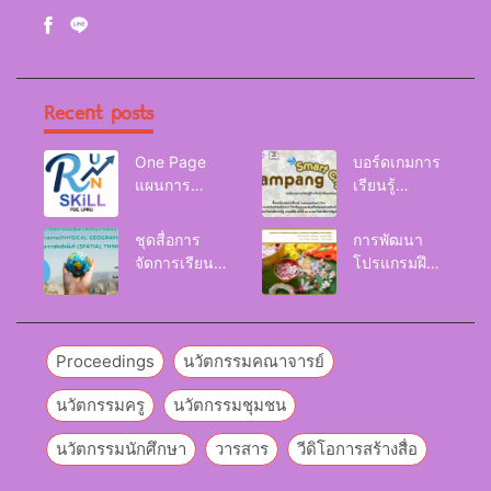
Recent posts
One Page
บอร์ดเกมการ
แผนการ
เรียนรู้
จัดการเรียนรู้
Lampang
Reskill
Smart City
ชุดสื่อการ
การพัฒนา
Upskill
จัดการเรียนรู้
โปรแกรมฝึก
Newskill |
และกิจกรรม
อบรมเพื่อส่งเส
FOE. LPRU.
การเรียนรู้
ริมกริท
ภูมิศาสตร์กายภาพ
(GRIT) ของ
(Physical
นักศึกษา
Proceedings
นวัตกรรมคณาจารย์
Geography)
มหาวิทยาลัย
ราชภัฏลำปาง
นวัตกรรมครู
นวัตกรรมชุมชน
นวัตกรรมนักศึกษา
วารสาร
วีดิโอการสร้างสื่อ