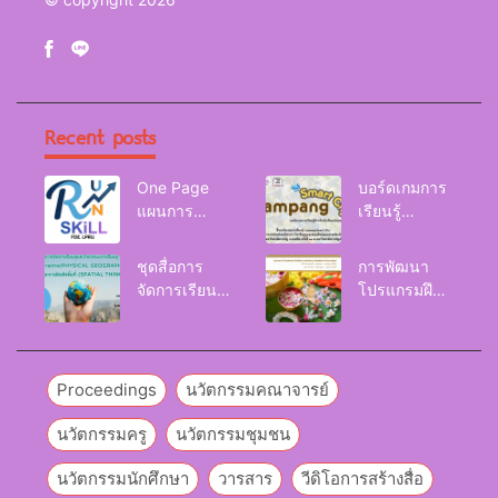
Recent posts
One Page
บอร์ดเกมการ
แผนการ
เรียนรู้
จัดการเรียนรู้
Lampang
Reskill
Smart City
ชุดสื่อการ
การพัฒนา
Upskill
จัดการเรียนรู้
โปรแกรมฝึก
Newskill |
และกิจกรรม
อบรมเพื่อส่งเส
FOE. LPRU.
การเรียนรู้
ริมกริท
ภูมิศาสตร์กายภาพ
(GRIT) ของ
(Physical
นักศึกษา
Proceedings
นวัตกรรมคณาจารย์
Geography)
มหาวิทยาลัย
ราชภัฏลำปาง
นวัตกรรมครู
นวัตกรรมชุมชน
นวัตกรรมนักศึกษา
วารสาร
วีดิโอการสร้างสื่อ