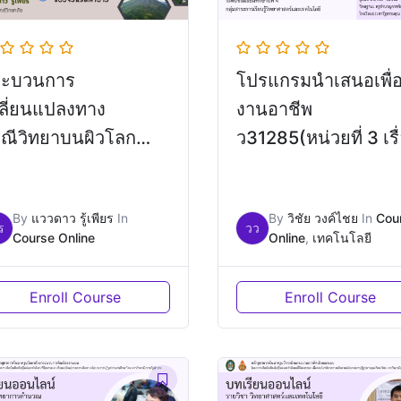
ระบวนการ
โปรแกรมนำเสนอเพื่
ลี่ยนแปลงทาง
งานอาชีพ
ณีวิทยาบนผิวโลก
ว31285(หน่วยที่ 3 เรื
ิทยาศาสตร์ ม.2)
สร้างสรรค์ชิ้นงานนำ
เสนอ)
By
แววดาว รู้เพียร
In
By
วิชัย วงค์ไชย
In
Cou
ร
วว
Course Online
Online
,
เทคโนโลยี
Enroll Course
Enroll Course