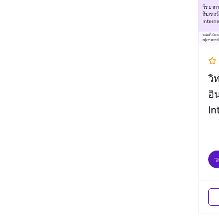
วิ
อิ
In
(I
ว