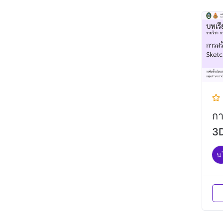
กา
3D
น