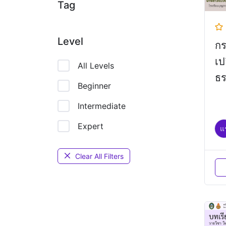
Tag
Level
ก
เป
All Levels
ธร
Beginner
(ว
Intermediate
Expert
แ
Clear All Filters