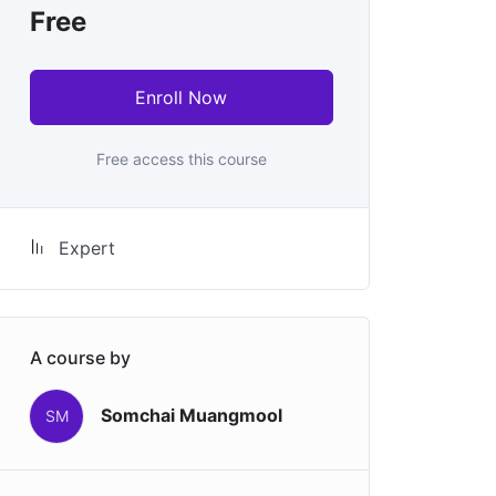
Free
Enroll Now
Free access this course
Expert
A course by
Somchai Muangmool
SM