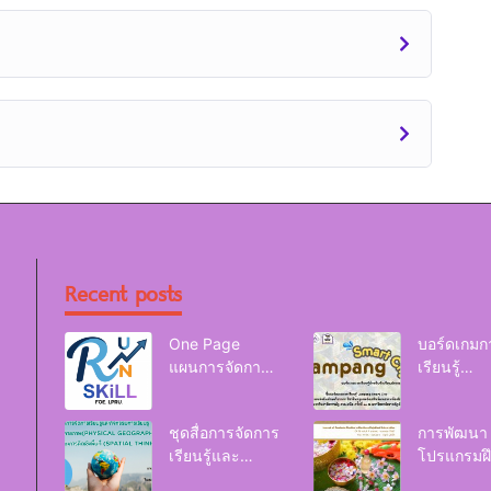
Recent posts
One Page
บอร์ดเกมก
แผนการจัดการ
เรียนรู้
เรียนรู้ Reskill
Lampang
Upskill Newskill
Smart Cit
ชุดสื่อการจัดการ
การพัฒนา
| FOE. LPRU.
เรียนรู้และ
โปรแกรมฝ
กิจกรรมการ
อบรมเพื่อส่