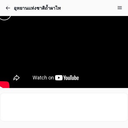
อุทยานแห่งชาติถ้ำผาไท