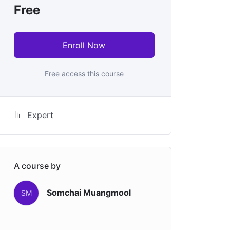
Free
Enroll Now
Free access this course
Expert
A course by
Somchai Muangmool
SM