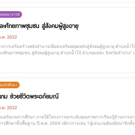
รรมคณาจารย์
ละศักยภาพชุมชน สู่สังคมผู้สูงอายุ
.ค. 2022
การเสริมสร้างพลังอำนาจเพื่อส่งเสริมพฤฒพลังสู่สังคมผู้สูงอายุ ตำบลน้ำโจ
ะศักยภาพชุมชน สู่สังคมผู้สูงอายุ ตำบลน้ำโจ้ อำเภอแม่ทะ จังหวัดลำปาง" เ
ิดบ้านในการดูแลตนเอง และสำหรับผู้ดูแลผู้สูงอายุนำมาใช้ ในการให้พลังผ
านสัมพันธ์ระหว่า
รมนักศึกษา
เกม ช่วยชีวิตพระอภัยมณี
.ค. 2022
มบอร์ดเกมการศึกษา ภายใต้โครงการยกระดับคุณภาพการเรียนรู้ด้านการอ่า
น ปี พ.ศ. 2564 กติกาการเล่น 1.ผู้เล่นเกมต้องมีสมาชิกทั้งหมด 8 คน เนื่องจากมีการ์ดตัวละคร 8 ใบ2.ผู้ควบคุมเกม
หรือนักเรียน) อธิบายวิธีการเล่น / กฎกติกาต่าง ๆ ในการเล่นเกม รวมไปถึง