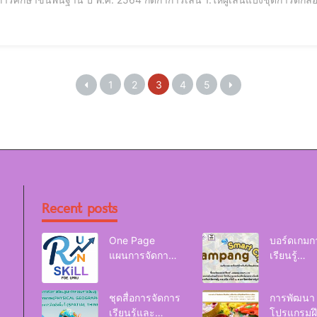
ง ผู้เล่น 10 คน ให้แบ่งคนละ 3 ชุด2.เมื่อผู้เล่นได้การ์ดเกมเท่ากันครบหมกทุก
ผู้เล
1
2
3
4
5
Recent posts
One Page
บอร์ดเกมก
แผนการจัดการ
เรียนรู้
เรียนรู้ Reskill
Lampang
Upskill Newskill
Smart Cit
ชุดสื่อการจัดการ
การพัฒนา
| FOE. LPRU.
เรียนรู้และ
โปรแกรมฝ