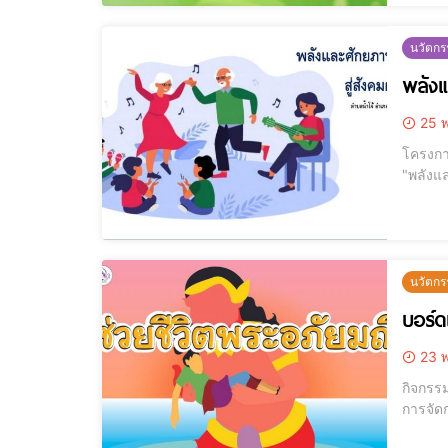
นวัตก
พลังแ
25 พ
โครงการ
"พลังแล
กลุ่มต
ในการส
นวัตกร
บอร์ด
23 พ
กิจกรร
การจัดการศึกษาขั้นพื้นฐา
(คุณครู