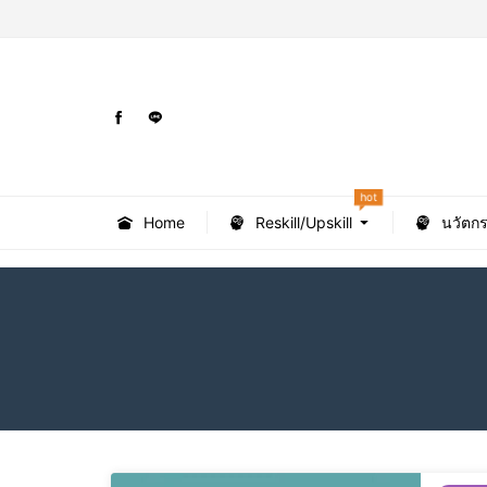
hot
Home
Reskill/Upskill
นวัตก