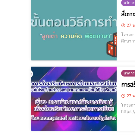
นวัตก
สื่อก
27 พ
โครงกา
นวัตกร
การสร้
27 พ
โครงกา
https://youtu.be/3MGp1UC5
ครุศาส