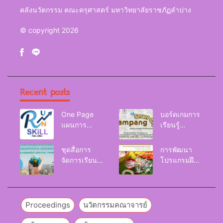
คลังนวัตกรรม คณะครุศาสตร์ มหาวิทยาลัยราชภัฏลำปาง
© copyright 2026
Recent posts
One Page
บอร์ดเกมการ
แผนการ
เรียนรู้
จัดการเรียนรู้
Lampang
Reskill
Smart City
ชุดสื่อการ
การพัฒนา
Upskill
จัดการเรียนรู้
โปรแกรมฝึก
Newskill |
และกิจกรรม
อบรมเพื่อส่งเส
FOE. LPRU.
การเรียนรู้
ริมกริท
ภูมิศาสตร์กายภาพ
(GRIT) ของ
(Physical
นักศึกษา
Proceedings
นวัตกรรมคณาจารย์
Geography)
มหาวิทยาลัย
ราชภัฏลำปาง