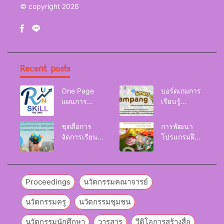
© copyright 2026
Recent posts
One Page
บอร์ดเกมการ
แผนการ
เรียนรู้
จัดการเรียนรู้
Lampang
Reskill
Smart City
ชุดสื่อการ
การพัฒนา
Upskill
จัดการเรียนรู้
โปรแกรมฝึก
Newskill |
และกิจกรรม
อบรมเพื่อส่งเส
FOE. LPRU.
การเรียนรู้
ริมกริท
ภูมิศาสตร์กายภาพ
(GRIT) ของ
(Physical
นักศึกษา
Proceedings
นวัตกรรมคณาจารย์
Geography)
มหาวิทยาลัย
ราชภัฏลำปาง
นวัตกรรมครู
นวัตกรรมชุมชน
นวัตกรรมนักศึกษา
วารสาร
วีดิโอการสร้างสื่อ