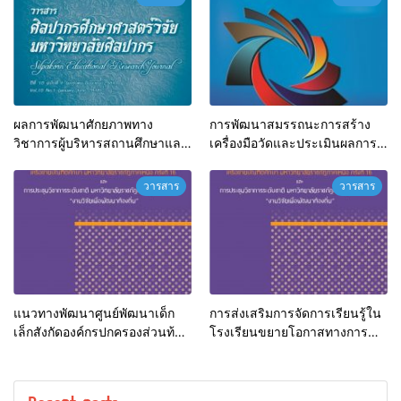
จังหวัดลำปาง
ผลการพัฒนาศักยภาพทาง
การพัฒนาสมรรถนะการสร้าง
วิชาการผู้บริหารสถานศึกษาและ
เครื่องมือวัดและประเมินผลการ
ครูสังกัดสำนักงานคณะกรรมการ
ศึกษาของครูผู้สอน โดยใช้เทคนิค
ศึกษาขั้นพื้นฐาน
การเสริมพลังอำนาจ
วารสาร
วารสาร
แนวทางพัฒนาศูนย์พัฒนาเด็ก
การส่งเสริมการจัดการเรียนรู้ใน
เล็กสังกัดองค์กรปกครองส่วนท้อง
โรงเรียนขยายโอกาสทางการ
ถิ่น อำเภอเกาะคา ตามทัศนะของ
ศึกษา อำเภอลอง จังหวัดแพร่
ผู้ปกครอง