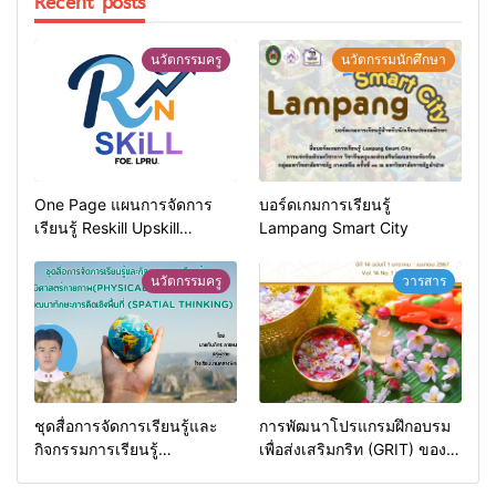
Recent posts
นวัตกรรมครู
นวัตกรรมนักศึกษา
One Page แผนการจัดการ
บอร์ดเกมการเรียนรู้
เรียนรู้ Reskill Upskill
Lampang Smart City
Newskill | FOE. LPRU.
นวัตกรรมครู
วารสาร
ชุดสื่อการจัดการเรียนรู้และ
การพัฒนาโปรแกรมฝึกอบรม
กิจกรรมการเรียนรู้
เพื่อส่งเสริมกริท (GRIT) ของ
ภูมิศาสตร์กายภาพ (Physical
นักศึกษามหาวิทยาลัยราชภัฏ
Geography)
ลำปาง