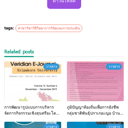
ดาวน์โหลด
tags:
สาขาวิชาวิธีวิทยาการวิจัยและการประเมิน
Related posts
วารสาร
วารสาร
การพัฒนารูปแบบการบริหาร
ภูมิปัญญาท้องถิ่นเพื่อการยังชีพ
จัดการกิจกรรมเชิงสุนทรียะโดย
กลุ่มชาติพันธุ์ปกาเกอะญอ บ้าน
การมีส่วนสำหรับผู้สูงอายุ
แม่ส้าน อำเภอแม่เมาะ จังหวัด
เทศบาลตำบลน้ำโจ้ อำเภอแม่ทะ
ลำปาง
วารสาร
วารสาร