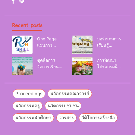
Recent posts
One Page
บอร์ดเกมการ
แผนการ
เรียนรู้
จัดการเรียนรู้
Lampang
Reskill
Smart City
ชุดสื่อการ
การพัฒนา
Upskill
จัดการเรียนรู้
โปรแกรมฝึก
Newskill |
และกิจกรรม
อบรมเพื่อส่งเส
FOE. LPRU.
การเรียนรู้
ริมกริท
ภูมิศาสตร์กายภาพ
(GRIT) ของ
(Physical
นักศึกษา
Proceedings
นวัตกรรมคณาจารย์
Geography)
มหาวิทยาลัย
ราชภัฏลำปาง
นวัตกรรมครู
นวัตกรรมชุมชน
นวัตกรรมนักศึกษา
วารสาร
วีดิโอการสร้างสื่อ