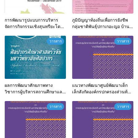
การพัฒนารูปแบบการบริหาร
ภูมิปัญญาท้องถิ่นเพื่อการยังชีพ
จัดการกิจกรรมเชิงสุนทรียะโดย
กลุ่มชาติพันธุ์ปกาเกอะญอ บ้าน
การมีส่วนสำหรับผู้สูงอายุ
แม่ส้าน อำเภอแม่เมาะ จังหวัด
เทศบาลตำบลน้ำโจ้ อำเภอแม่ทะ
ลำปาง
วารสาร
วารสาร
จังหวัดลำปาง
ผลการพัฒนาศักยภาพทาง
แนวทางพัฒนาศูนย์พัฒนาเด็ก
วิชาการผู้บริหารสถานศึกษาและ
เล็กสังกัดองค์กรปกครองส่วนท้อง
ครูสังกัดสำนักงานคณะกรรมการ
ถิ่น อำเภอเกาะคา ตามทัศนะของ
ศึกษาขั้นพื้นฐาน
ผู้ปกครอง
วารสาร
วารสาร