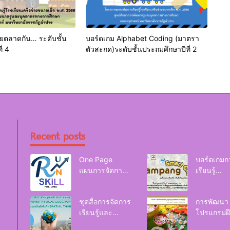
ยตลาดกัน… ระดับชั้น
บอร์ดเกม Alphabet Coding (มาตรา
่ 4
ตัวสะกด)ระดับชั้นประถมศึกษาปีที่ 2
Recent posts
One Page
บอร์ดเกมก
แผนการจัดการ
เรียนรู้
เรียนรู้ Reskill
Lampang
Upskill Newskill
Smart Cit
ชุดสื่อการจัดการ
การพัฒนา
| FOE. LPRU.
เรียนรู้และ
โปรแกรมฝ
กิจกรรมการ
อบรมเพื่อส่