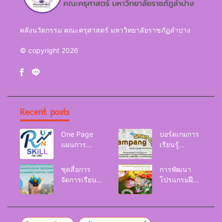
คลังนวัตกรรม คณะครุศาสตร์ มหาวิทยาลัยราชภัฏลำปาง
© copyright 2026
Recent posts
One Page
บอร์ดเกมการ
แผนการ
เรียนรู้
จัดการเรียนรู้
Lampang
Reskill
Smart City
ชุดสื่อการ
การพัฒนา
Upskill
จัดการเรียนรู้
โปรแกรมฝึก
Newskill |
และกิจกรรม
อบรมเพื่อส่งเส
FOE. LPRU.
การเรียนรู้
ริมกริท
ภูมิศาสตร์กายภาพ
(GRIT) ของ
(Physical
นักศึกษา