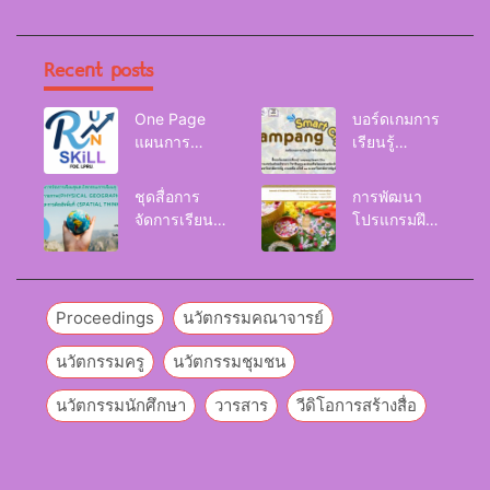
Recent posts
One Page
บอร์ดเกมการ
แผนการ
เรียนรู้
จัดการเรียนรู้
Lampang
Reskill
Smart City
ชุดสื่อการ
การพัฒนา
Upskill
จัดการเรียนรู้
โปรแกรมฝึก
Newskill |
และกิจกรรม
อบรมเพื่อส่งเส
FOE. LPRU.
การเรียนรู้
ริมกริท
ภูมิศาสตร์กายภาพ
(GRIT) ของ
(Physical
นักศึกษา
Proceedings
นวัตกรรมคณาจารย์
Geography)
มหาวิทยาลัย
ราชภัฏลำปาง
นวัตกรรมครู
นวัตกรรมชุมชน
นวัตกรรมนักศึกษา
วารสาร
วีดิโอการสร้างสื่อ